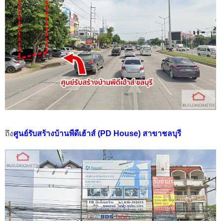
ถึง
ศูนย์รับสร้างบ้านพีดีเฮ้าส์ (PD House) สาขาชลบุรี