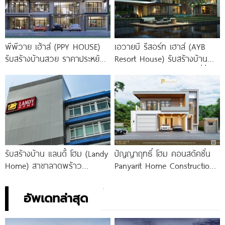
พีพีวาย เฮ้าส์ (PPY HOUSE)
เอวายบี รีสอร์ท เฮาส์ (AYB
รับสร้างบ้านสวย ราคาประหยัด
Resort House) รับสร้างบ้าน
วัสดุเกรดพรีเมียม SCG 100%
สไตล์รีสอร์ท ตอบโจทย์คนที่ชื่น
ชอบบรรยากาศธรรมชาติ
รับสร้างบ้าน แลนดี้ โฮม (Landy
ปัญญาฤทธิ์ โฮม คอนสตัคชั่น
Home) สาขาลาดพร้าว
Panyarit Home Construction
สำนักงานใหญ่
รับสร้างบ้านเชียงใหม่ รับเหมา
ก่อสร้างแบบครบวงจร
อัพเดทล่าสุด