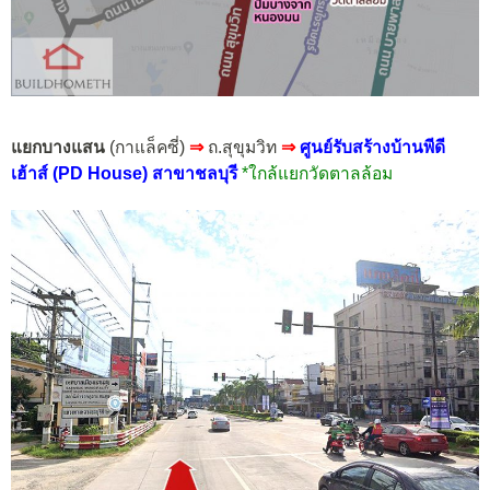
แยกบางแสน
(กาแล็คซี่)
⇒
ถ.สุขุมวิท
⇒
ศูนย์รับสร้างบ้านพีดี
เฮ้าส์ (PD House) สาขาชลบุรี
*ใกล้แยกวัดตาลล้อม