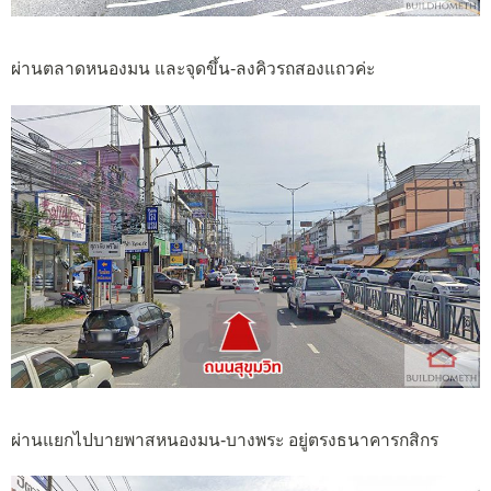
ผ่านตลาดหนองมน และจุดขึ้น-ลงคิวรถสองแถวค่ะ
ผ่านแยกไปบายพาสหนองมน-บางพระ อยู่ตรงธนาคารกสิกร