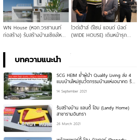
WN House (หจก.วรชานนท์
ไวด์เฮ้าส์ ดีไซน์ แอนด์ บิลด์
ก่อสร้าง) รับสร้างบ้านเชียงใหม่
(WIDE HOUSE) เดินหน้ารุก
ด้วยประสบการณ์กว่า 17 ปี
ธุรกิจรับสร้างบ้านในไทย เปิดมิติ
สร้างบ้านมากกว่า 100
ใหม่แห่งประสบการณ์ของ ‘การ
สร้างบ้าน’ แบบเติมเต็มทุกไลฟ์
บทความแนะนำ
สไตล์อย่างแท้จริง
SCG HEIM ย้ำผู้นำ Quality Living ส่ง 4
แบบบ้านใหม่ชูนวัตกรรมบ้านแห่งอนาคต รับ
วิถี Work
14 September 2021
รับสร้างบ้าน แลนดี้ โฮม (Landy Home)
สาขารามอินทรา
26 March 2021
พร้อพเพอร์ตี้ โฮม บิลเดอร์ (Property