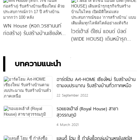
ก่อสร้างแบบครบวงจร
WN House (หจก.วรชานนท์
ไวด์เฮ้าส์ ดีไซน์ แอนด์ บิลด์
ก่อสร้าง) รับสร้างบ้านเชียงใหม่
(WIDE HOUSE) เดินหน้ารุก
ด้วยประสบการณ์กว่า 17 ปี
ธุรกิจรับสร้างบ้านในไทย เปิดมิติ
สร้างบ้านมากกว่า 100
ใหม่แห่งประสบการณ์ของ ‘การ
สร้างบ้าน’ แบบเติมเต็มทุกไลฟ์
บทความแนะนำ
สไตล์อย่างแท้จริง
อาร์ดโฮม Art-HOME เชียงใหม่ รับสร้างบ้าน
ตามงบประมาณ รับสร้างบ้านทั่วภาคเหนือ
22 September 2022
รอแยลเฮ้าส์ (Royal House) สาขา
สุวรรณภูมิ
4 March 2021
แลนดี้ โฮม ชี้ กำลังซื้อกลุ่มบ้านหรูยังสดใส