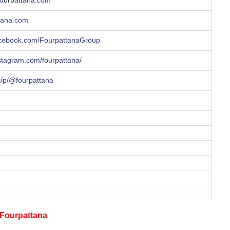
fourpattana.com
ttana.com
acebook.com/FourpattanaGroup
nstagram.com/fourpattana/
/ti/p/@fourpattana
ด Fourpattana