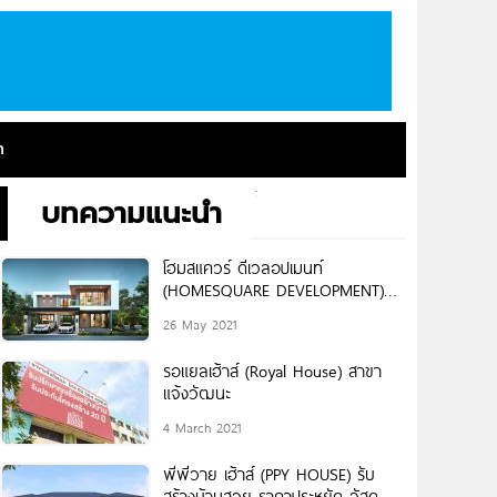
า
บทความแนะนำ
โฮมสแควร์ ดีเวลอปเมนท์
(HOMESQUARE DEVELOPMENT)
รับสร้างบ้าน งานก่อสร้าง ออกแบบ
26 May 2021
ปรับปรุง อาคารทุกประเภท
รอแยลเฮ้าส์ (Royal House) สาขา
แจ้งวัฒนะ
4 March 2021
พีพีวาย เฮ้าส์ (PPY HOUSE) รับ
สร้างบ้านสวย ราคาประหยัด วัสดุ