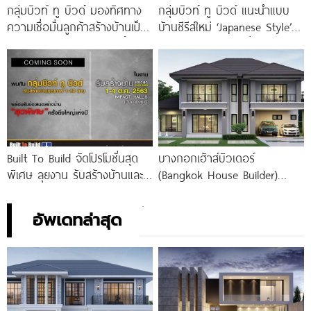
กลุ่มบิวท์ ทู บิวด์ มองทิศทาง
กลุ่มบิวท์ ทู บิวด์ แนะนำแบบ
ความเชื่อมั่นลูกค้าสร้างบ้านเป็น
บ้านซีรีส์ใหม่ ‘Japanese Style’
บวก เดินหน้ากระตุ้นกำลังซื้อดัน
เจาะกลุ่มนิวเจเนอเรชั่น
ธุรกิจรับสร้างบ้านโตต่อเนื่อง
Built To Build จัดโปรโมชั่นสุด
บางกอกเฮ้าส์บิวเดอร์
พิเศษ ลุยงาน รับสร้างบ้านและ
(Bangkok House Builder)
วัสดุ Expo 2020
บริษัทรับสร้างบ้านคุณภาพ รับ
ประกันโครงสร้างบ้านนาน 20 ปี
อัพเดทล่าสุด