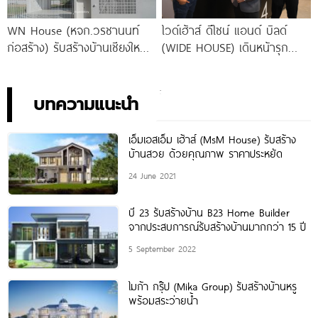
WN House (หจก.วรชานนท์
ไวด์เฮ้าส์ ดีไซน์ แอนด์ บิลด์
ก่อสร้าง) รับสร้างบ้านเชียงใหม่
(WIDE HOUSE) เดินหน้ารุก
ด้วยประสบการณ์กว่า 17 ปี
ธุรกิจรับสร้างบ้านในไทย เปิดมิติ
สร้างบ้านมากกว่า 100
ใหม่แห่งประสบการณ์ของ ‘การ
สร้างบ้าน’ แบบเติมเต็มทุกไลฟ์
บทความแนะนำ
สไตล์อย่างแท้จริง
เอ็มเอสเอ็ม เฮ้าส์ (MsM House) รับสร้าง
บ้านสวย ด้วยคุณภาพ ราคาประหยัด
24 June 2021
บี 23 รับสร้างบ้าน B23 Home Builder
จากประสบการณ์รับสร้างบ้านมากกว่า 15 ปี
5 September 2022
ไมก้า กรุ๊ป (Mika Group) รับสร้างบ้านหรู
พร้อมสระว่ายน้ำ