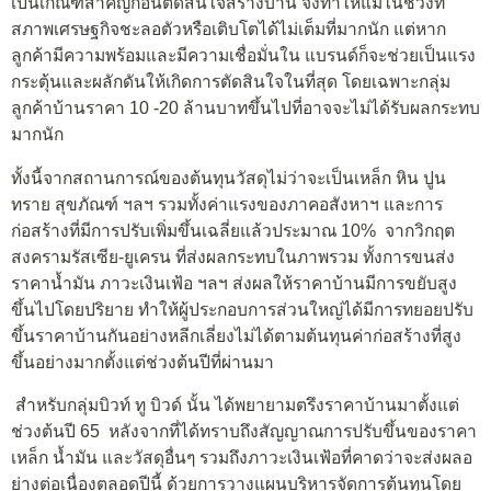
เป็นเกณฑ์สำคัญก่อนตัดสินใจสร้างบ้าน จึงทำให้แม้ในช่วงที่
สภาพเศรษฐกิจชะลอตัวหรือเติบโตได้ไม่เต็มที่มากนัก แต่หาก
ลูกค้ามีความพร้อมและมีความเชื่อมั่นใน แบรนด์ก็จะช่วยเป็นแรง
กระตุ้นและผลักดันให้เกิดการตัดสินใจในที่สุด โดยเฉพาะกลุ่ม
ลูกค้าบ้านราคา 10 -20 ล้านบาทขึ้นไปที่อาจจะไม่ได้รับผลกระทบ
มากนัก
ทั้งนี้จากสถานการณ์ของต้นทุนวัสดุไม่ว่าจะเป็นเหล็ก หิน ปูน
ทราย สุขภัณฑ์ ฯลฯ รวมทั้งค่าแรงของภาคอสังหาฯ และการ
ก่อสร้างที่มีการปรับเพิ่มขึ้นเฉลี่ยแล้วประมาณ 10% จากวิกฤต
สงครามรัสเซีย-ยูเครน ที่ส่งผลกระทบในภาพรวม ทั้งการขนส่ง
ราคาน้ำมัน ภาวะเงินเฟ้อ ฯลฯ ส่งผลให้ราคาบ้านมีการขยับสูง
ขึ้นไปโดยปริยาย ทำให้ผู้ประกอบการส่วนใหญ่ได้มีการทยอยปรับ
ขึ้นราคาบ้านกันอย่างหลีกเลี่ยงไม่ได้ตามต้นทุนค่าก่อสร้างที่สูง
ขึ้นอย่างมากตั้งแต่ช่วงต้นปีที่ผ่านมา
สำหรับกลุ่มบิวท์ ทู บิวด์ นั้น ได้พยายามตรึงราคาบ้านมาตั้งแต่
ช่วงต้นปี 65 หลังจากที่ได้ทราบถึงสัญญาณการปรับขึ้นของราคา
เหล็ก น้ำมัน และวัสดุอื่นๆ รวมถึงภาวะเงินเฟ้อที่คาดว่าจะส่งผลอ
ย่างต่อเนื่องตลอดปีนี้ ด้วยการวางแผนบริหารจัดการต้นทุนโดย