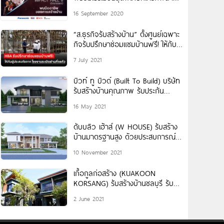
ไม่ได้ 1-4 ตุลาคมนี้ ฮอลล์ 8 อิมแพค
16 September 2020
“ส.ธุรกิจรับสร้างบ้าน” ตั้งศูนย์เฉพาะ
กิจรับปรึกษาซ่อมแซมบ้านฟรี! ให้กับผู้
ประสบภัยจากโรงงานระเบิดย่านกิ่งแก้ว
7 July 2021
บิวท์ ทู บิวด์ (Built To Build) บริษัท
รับสร้างบ้านคุณภาพ รับประกัน
โครงสร้าง 20 ปี
16 May 2021
ดับบลิว เฮ้าส์ (W HOUSE) รับสร้าง
บ้านมาตรฐานสูง ด้วยประสบการณ์
กว่า 21 ปี
10 November 2021
เกื้อกูลก่อสร้าง (KUAKOON
KORSANG) รับสร้างบ้านชลบุรี รับ
เหมาก่อสร้างชลบุรี
2 June 2021