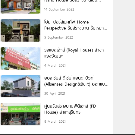
หอพัก ประหยัดพลังงาน
14 September 2022
โฮม เปอร์สเปคทีฟ Home
Perspective รับสร้างบ้าน รับเหมา
ก่อสร้าง-บ้านพักอาศัยทุกชนิด
5 September 2022
รอแยลเฮ้าส์ (Royal House) สาขา
แจ้งวัฒนะ
4 March 2021
ออลเซ้นส์ ดีไซน์ แอนด์ บิวท์
(Allsenses Design&Built) ออกแบบ
และ รับสร้างบ้าน พร้อมตกแต่งครบ
30 April 2021
วงจร
ศูนย์รับสร้างบ้านพีดีเฮ้าส์ (PD
House) สาขาสุรินทร์
8 March 2021