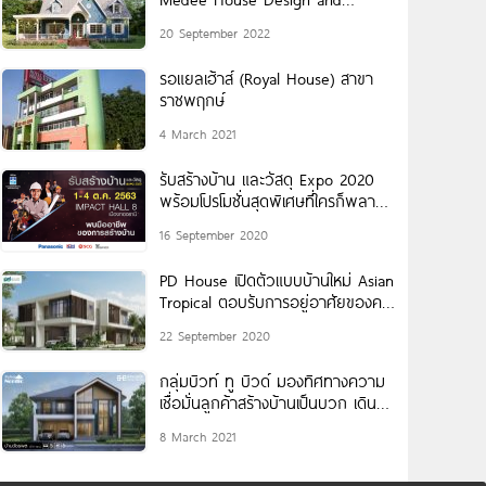
Construction รับสร้างบ้านสไตล์ยุโรป
20 September 2022
รอแยลเฮ้าส์ (Royal House) สาขา
ราชพฤกษ์
4 March 2021
รับสร้างบ้าน และวัสดุ Expo 2020
พร้อมโปรโมชั่นสุดพิเศษที่ใครก็พลาด
ไม่ได้ 1-4 ตุลาคมนี้ ฮอลล์ 8 อิมแพค
16 September 2020
PD House เปิดตัวแบบบ้านใหม่ Asian
Tropical ตอบรับการอยู่อาศัยของคน
ไทย
22 September 2020
กลุ่มบิวท์ ทู บิวด์ มองทิศทางความ
เชื่อมั่นลูกค้าสร้างบ้านเป็นบวก เดิน
หน้ากระตุ้นกำลังซื้อดันธุรกิจรับสร้าง
8 March 2021
บ้านโตต่อเนื่อง