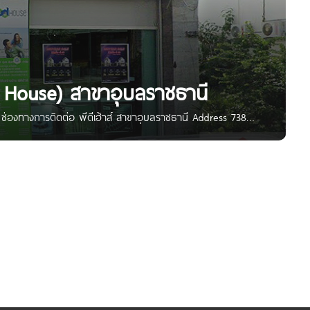
(PD House) สาขาอุบลราชธานี
ี ช่องทางการติดต่อ พีดีเฮ้าส์ สาขาอุบลราชธานี Address 738
นี 34000 Google Maps 15.265966, 104.844496 E-Mail –
หรือ คลิก https://www.facebook.com/PDHouse/ IG