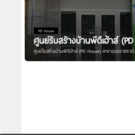
PD House
ศูนย์รับสร้างบ้านพีดีเฮ้าส์ 
ศูนย์รับสร้างบ้านพีดีเฮ้าส์ (PD House) สาขาอุบลราชธาน
ถ.ชยางกูร ต.ในเมือง อ.เมืองอุบลราชธานี จ.อุบลราชธา
Website https://www.pd.co.th Facebook @PDHouse 
pdhouseofficial หรือ