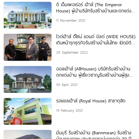
ดิ เอ็มเพอเร่อร์ เฮ้าส์ (The Emperor
House) ผู้นำบริษัทรับสร้างบ้านและตกแต่ง
ภายใน ที่พักอาศัยระดับสูง
11 November 2021
ไวด์เฮ้าส์ ดีไซน์ แอนด์ บิลด์ (WIDE HOUSE)
เดินหน้ารุกธุรกิจรับสร้างบ้านในไทย เปิดมิติ
ใหม่แห่งประสบการณ์ของ ‘การสร้างบ้าน’
20 September 2022
แบบเติมเต็มทุกไลฟ์สไตล์อย่างแท้จริง
ออลเฮ้าส์ (AllHouses) บริษัทรับสร้างบ้าน
ตกแต่งบ้าน ผู้เชี่ยวชาญรับสร้างบ้านผู้สูง
อายุ
30 April 2021
รอแยลเฮ้าส์ (Royal House) สาขาดุสิต
19 February 2021
มีนบุรี รับสร้างบ้าน (Bannmean) รับสร้าง
บ้านคุณภาพ ประสบการณ์มากกว่า 30 ปี