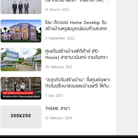
ราคาพุ่ง แนะผู้บริโภคเร่งตัดสินใจสร้าง
14 March 2022
บ้านต้นทุนเดิม
โฮม ดีเวลอป Home Develop รับ
สร้างบ้านหรูสมบูรณ์แบบทั่วประเทศ
และ สปป.ลาว
5 September 2022
ศูนย์รับสร้างบ้านพีดีเฮ้าส์ (PD
House) สาขานวมินทร์-รามอินทรา
25 February 2021
“ส.ธุรกิจรับสร้างบ้าน” ตั้งศูนย์เฉพาะ
กิจรับปรึกษาซ่อมแซมบ้านฟรี! ให้กับผู้
ประสบภัยจากโรงงานระเบิดย่านกิ่งแก้ว
7 July 2021
THEME สาขา
12 February 2019