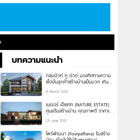
า
บทความแนะนำ
กลุ่มบิวท์ ทู บิวด์ มองทิศทางความ
เชื่อมั่นลูกค้าสร้างบ้านเป็นบวก เดิน
หน้ากระตุ้นกำลังซื้อดันธุรกิจรับสร้าง
8 March 2021
บ้านโตต่อเนื่อง
เนเจอร์ เอ็ซเทท (NATURE ESTATE)
ศูนย์รับสร้างบ้าน คุณภาพดี ราคาเป็น
ธรรม งานก่อสร้างมาตรฐานสากล
25 June 2021
โฟร์พัฒนา (Fourpattana) รับสร้าง
บ้าน “โดยไม่ใช้ผู้รับเหมาช่วง”