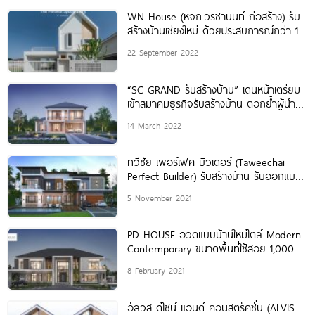
WN House (หจก.วรชานนท์ ก่อสร้าง) รับ
สร้างบ้านเชียงใหม่ ด้วยประสบการณ์กว่า 17
ปี สร้างบ้านมากกว่า 100
22 September 2022
“SC GRAND รับสร้างบ้าน” เดินหน้าเตรียม
เข้าสมาคมธุรกิจรับสร้างบ้าน ตอกย้ำผู้นำ
ตลาด “บ้านหรูอัจฉริยะ” เจ้าแรก มั่นใจปั้น
14 March 2022
แบรนด์โตเท่ารุ่นพี่ในเครือฯ ภายใน 3
ทวีชัย เพอร์เฟค บิวเดอร์ (Taweechai
Perfect Builder) รับสร้างบ้าน รับออกแบบ
บ้านในเขตภาคอีสาน
5 November 2021
PD HOUSE อวดแบบบ้านใหม่ไตล์ Modern
Contemporary ขนาดพื้นที่ใช้สอย 1,000
ตรม.
8 February 2021
อัลวิส ดีไซน์ แอนด์ คอนสตรัคชั่น (ALVIS