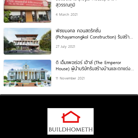
สุวรรณภูมิ
4 March 2021
พิชยมงคล คอนสตรัคชั่น
(Pichayamongkol Construction) รับสร้าง
บ้าน รับเหมาก่อสร้าง ด้วยทีมช่างมืออาชีพ
27 July 2021
คุมงานทุกขั้นตอนโดยวิศวกร
ดิ เอ็มเพอเร่อร์ เฮ้าส์ (The Emperor
House) ผู้นำบริษัทรับสร้างบ้านและตกแต่ง
ภายใน ที่พักอาศัยระดับสูง
11 November 2021