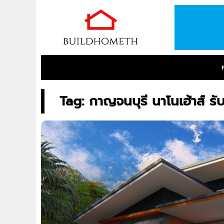
Tag: กาญจนบุรี นาโนเฮ้าส์ รั