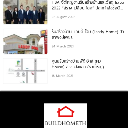
HBA จัดใหญ่งานรับสร้างบ้านและวัสดุ Expo
2022 “สร้าง-เปลี่ยน-โลก” ปลุกกำลังซื้อดัน
ยอดจองปลูกสร้างบ้าน 3.5 พันล้าน ส่งท้าย
22 August 2022
ปี สร้างจิตสำนึกเรื่องสิ่งแวดล้อม
รับสร้างบ้าน แลนดี้ โฮม (Landy Home) สา
ขาพงษ์เพชร
24 March 2021
ศูนย์รับสร้างบ้านพีดีเฮ้าส์ (PD
House) สาขาสงขลา (หาดใหญ่)
18 March 2021