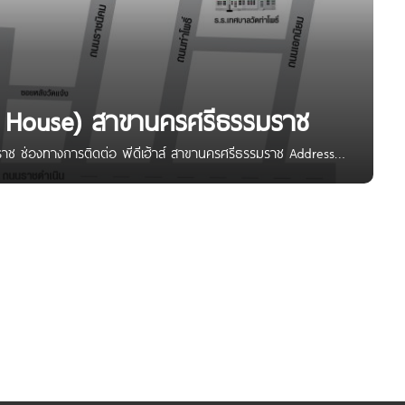
 (PD House) สาขานครศรีธรรมราช
มราช ช่องทางการติดต่อ พีดีเฮ้าส์ สาขานครศรีธรรมราช Address
ีธรรมราช 80000 Google Maps 8.451263, 99.968237 E-Mail –
หรือ คลิก https://www.facebook.com/PDHouse/ IG