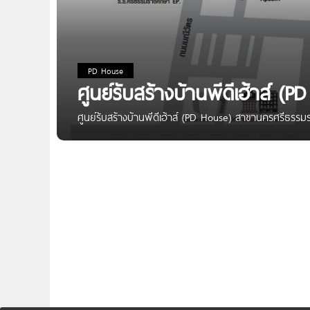
PD House
ศูนย์รับสร้างบ้านพีดีเฮ้าส์
ศูนย์รับสร้างบ้านพีดีเฮ้าส์ (PD House) สาขานครศรีธรร
178/32 ถ.อ้อมค่ายวชิราวุธ ต.ท่าวัง อ.เมือง จ.นครศร
Website https://www.pd.co.th Facebook @PDHouse 
pdhouseofficial หรือ คลิก