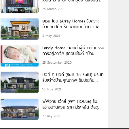
เปิด Sale Gallery Landy
25 March 2021
อเรย์ โฮม (Array-Home) รับสร้าง
บ้านทันสมัย รับออกแบบบ้าน และ
ตกแต่งภายใน
3 May 2021
Landy Home ตอกย้ำผู้นำนวัตกรรม
การอยู่อาศัย ชูคอนเช็ปต์ “บ้าน
สบาย” เพื่อการอยู่อาศัยแห่งอนาคต
25 September 2020
บิวท์ ทู บิวด์ (Built To Build) บริษัท
รับสร้างบ้านคุณภาพ รับประกัน
โครงสร้าง 20 ปี
16 May 2021
พีพีวาย เฮ้าส์ (PPY HOUSE) รับ
สร้างบ้านสวย ราคาประหยัด วัสดุ
เกรดพรีเมียม SCG 100%
27 July 2021