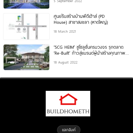
5 September 2022
บ้านจาก SEACON
ศูนย์รับสร้างบ้านพีดีเฮ้าส์ (PD
House) สาขาสงขลา (หาดใหญ่)
18 March 2021
‘SCG HEIM’ ชูโซลูชั่นครบวงจร รุกตลาด
‘Re-Built’ ก้าวสู่แบรนด์ผู้นำสร้างคุณภาพชี
วิตยุคไฮบริด ไลฟ์
18 August 2022
แลกลิงค์