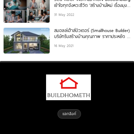
เข้าใจทุกจังหวะชีวิต ‘สร้างบ้านใหม่ เรื่องมุง
หลังคา ต้องทีมช่างเอสซีจีเท่านั้น’ ยกระดับ
31 May 2022
การสร้างบ้านที่ดี ไร้ปัญหาหลังคา￼
สมอลล์เฮ้าส์บิวเดอร์ (Smallhouse Builder)
บริษัทรับสร้างบ้านคุณภาพ ราคาประหยัด 1-
5 ล้าน
16 May 2021
แลกลิงค์