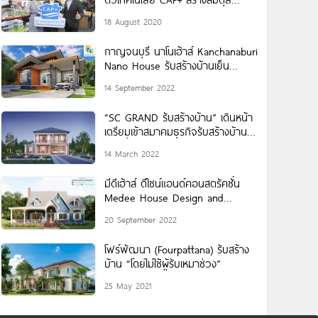
อากาศในบ้าน เพื่อพัฒนาการ
18 August 2020
อัจฉริยะของลูกน้อย และการพักผ่อน
ที่มีคุณภาพ
กาญจนบุรี นาโนเฮ้าส์ Kanchanaburi
Nano House รับสร้างบ้านเย็น
หอพัก ประหยัดพลังงาน
14 September 2022
“SC GRAND รับสร้างบ้าน” เดินหน้า
เตรียมเข้าสมาคมธุรกิจรับสร้างบ้าน
ตอกย้ำผู้นำตลาด “บ้านหรูอัจฉริยะ”
14 March 2022
เจ้าแรก มั่นใจปั้นแบรนด์โตเท่ารุ่นพี่ใน
เครือฯ ภายใน 3
มีดีเฮ้าส์ ดีไซน์แอนด์คอนสตรัคชั่น
Medee House Design and
Construction รับสร้างบ้านสไตล์ยุโรป
20 September 2022
โฟร์พัฒนา (Fourpattana) รับสร้าง
บ้าน “โดยไม่ใช้ผู้รับเหมาช่วง”
25 May 2021