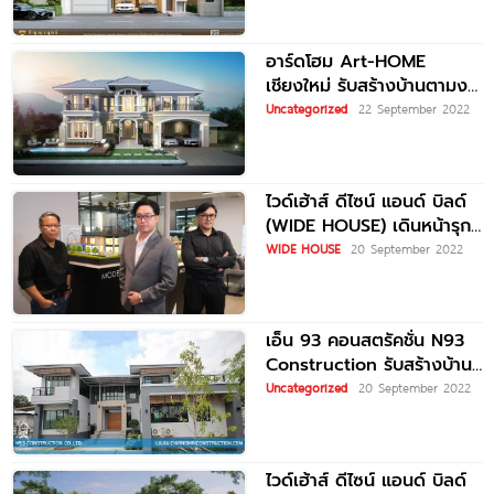
แบบครบวงจร
อาร์ดโฮม Art-HOME
เชียงใหม่ รับสร้างบ้านตามงบ
ประมาณ รับสร้างบ้านทั่วภาค
Uncategorized
22 September 2022
เหนือ
ไวด์เฮ้าส์ ดีไซน์ แอนด์ บิลด์
(WIDE HOUSE) เดินหน้ารุก
ธุรกิจรับสร้างบ้านในไทย เปิด
WIDE HOUSE
20 September 2022
มิติใหม่แห่งประสบการณ์ของ
‘การสร้างบ้าน’ แบบเติมเต็ม
ทุกไลฟ์สไตล์อย่างแท้จริง
เอ็น 93 คอนสตรัคชั่น N93
Construction รับสร้างบ้าน
รับเหมาก่อสร้างเชียงใหม่
Uncategorized
20 September 2022
ไวด์เฮ้าส์ ดีไซน์ แอนด์ บิลด์