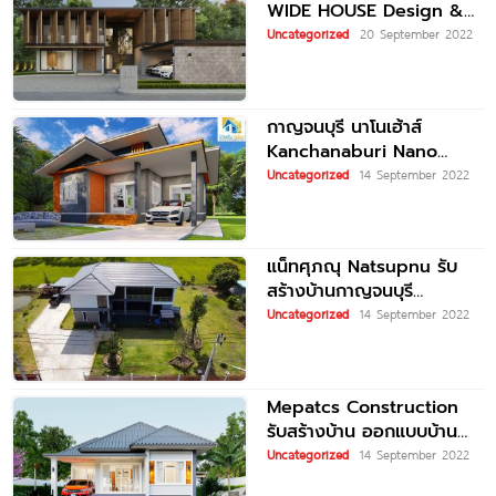
WIDE HOUSE Design &
Build รับสร้างบ้านและ
Uncategorized
20 September 2022
ออกแบบบ้านตามไลฟ์สไตล์
กาญจนบุรี นาโนเฮ้าส์
Kanchanaburi Nano
House รับสร้างบ้านเย็น
Uncategorized
14 September 2022
หอพัก ประหยัดพลังงาน
แน็ทศุภณุ Natsupnu รับ
สร้างบ้านกาญจนบุรี
ออกแบบบ้าน ก่อสร้างบ้าน
Uncategorized
14 September 2022
คุณภาพ
Mepatcs Construction
รับสร้างบ้าน ออกแบบบ้าน
ใส่ใจทุกรายละเอียด ได้บ้าน
Uncategorized
14 September 2022
ตรงตามใจ สร้างจบงบไม่บาน