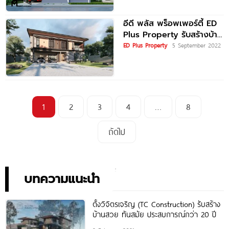
ปลาย
อีดี พลัส พร็อพเพอร์ตี้ ED
Plus Property รับสร้างบ้าน
อาคารสำนักงาน ภายใต้
ED Plus Property
5 September 2022
แนวคิด “สร้างฝัน
1
2
3
4
…
8
ถัดไป
บทความแนะนำ
ตั้งวิจิตรเจริญ (TC Construction) รับสร้าง
บ้านสวย ทันสมัย ประสบการณ์กว่า 20 ปี