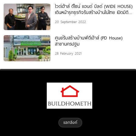
ไวด์เฮ้าส์ ดีไซน์ แอนด์ บิลด์ (WIDE HOUSE)
เดินหน้ารุกธุรกิจรับสร้างบ้านในไทย เปิดมิติ
ใหม่แห่งประสบการณ์ของ ‘การสร้างบ้าน’
20 September 2022
แบบเติมเต็มทุกไลฟ์สไตล์อย่างแท้จริง
ศูนย์รับสร้างบ้านพีดีเฮ้าส์ (PD House)
สาขานครปฐม
28 February 2021
แลกลิงค์