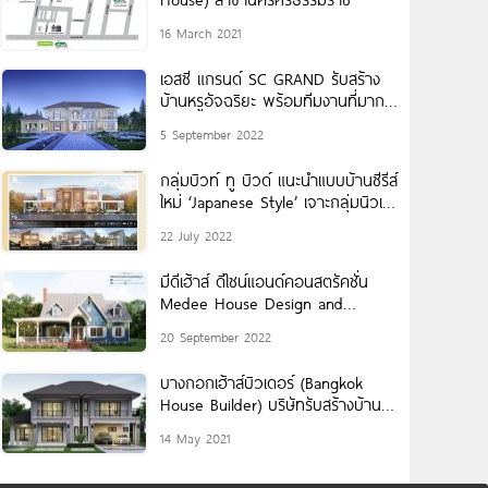
16 March 2021
เอสซี แกรนด์ SC GRAND รับสร้าง
บ้านหรูอัจฉริยะ พร้อมทีมงานที่มาก
ด้วยประสบการณ์และความเชี่ยวชาญ
5 September 2022
ในการสร้างบ้านจาก SEACON
กลุ่มบิวท์ ทู บิวด์ แนะนำแบบบ้านซีรีส์
ใหม่ ‘Japanese Style’ เจาะกลุ่มนิวเจ
เนอเรชั่น
22 July 2022
มีดีเฮ้าส์ ดีไซน์แอนด์คอนสตรัคชั่น
Medee House Design and
Construction รับสร้างบ้านสไตล์ยุโรป
20 September 2022
บางกอกเฮ้าส์บิวเดอร์ (Bangkok
House Builder) บริษัทรับสร้างบ้าน
คุณภาพ รับประกันโครงสร้างบ้านนาน
14 May 2021
20 ปี