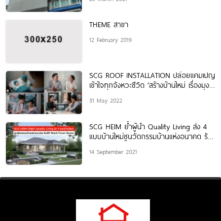
THEME สาขา
12 February 2019
SCG ROOF INSTALLATION ปล่อยแคมเปญ
เข้าใจทุกจังหวะชีวิต ‘สร้างบ้านใหม่ เรื่องมุง
หลังคา ต้องทีมช่างเอสซีจีเท่านั้น’ ยกระดับ
31 May 2022
การสร้างบ้านที่ดี ไร้ปัญหาหลังคา￼
SCG HEIM ย้ำผู้นำ Quality Living ส่ง 4
แบบบ้านใหม่ชูนวัตกรรมบ้านแห่งอนาคต รับ
วิถี Work
14 September 2021