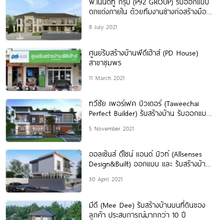
พี.ไนน์ตี้ทู กรุ๊ป (P92 GROUP) รับออกแบบ
ตกแต่งภายใน ด้วยทีมงานช่างก่อสร้างมือ
อาชีพ ที่มีประสบการณ์กว่า 25 ปี
8 July 2021
ศูนย์รับสร้างบ้านพีดีเฮ้าส์ (PD House)
สาขาชุมพร
11 March 2021
ทวีชัย เพอร์เฟค บิวเดอร์ (Taweechai
Perfect Builder) รับสร้างบ้าน รับออกแบบ
บ้านในเขตภาคอีสาน
5 November 2021
ออลเซ้นส์ ดีไซน์ แอนด์ บิวท์ (Allsenses
Design&Built) ออกแบบ และ รับสร้างบ้าน
พร้อมตกแต่งครบวงจร
30 April 2021
มีดี (Mee Dee) รับสร้างบ้านบนที่ดินของ
ลูกค้า ประสบการณ์มากกว่า 10 ปี