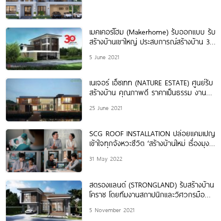
เมคเคอร์โฮม (Makerhome) รับออกแบบ รับ
สร้างบ้านเขาใหญ่ ประสบการณ์สร้างบ้าน 30
ปี
5 June 2021
เนเจอร์ เอ็ซเทท (NATURE ESTATE) ศูนย์รับ
สร้างบ้าน คุณภาพดี ราคาเป็นธรรม งาน
ก่อสร้างมาตรฐานสากล
25 June 2021
SCG ROOF INSTALLATION ปล่อยแคมเปญ
เข้าใจทุกจังหวะชีวิต ‘สร้างบ้านใหม่ เรื่องมุง
หลังคา ต้องทีมช่างเอสซีจีเท่านั้น’ ยกระดับ
31 May 2022
การสร้างบ้านที่ดี ไร้ปัญหาหลังคา￼
สตรองแลนด์ (STRONGLAND) รับสร้างบ้าน
โคราช โดยทีมงานสถาปนิกและวิศวกรมือ
อาชีพ
5 November 2021